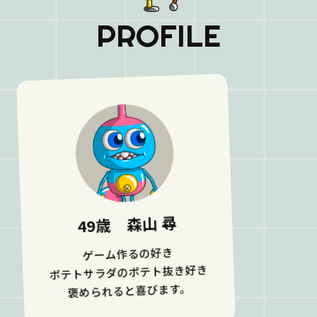
P
R
O
F
I
L
E
49歳 森山 尋
ゲーム作るの好き
ポテトサラダのポテト抜き好き
褒められると喜びます。