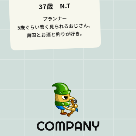
37歳 N.T
プランナー
5歳ぐらい若く見られるおじさん。
南国とお酒と釣りが好き。
C
O
M
P
A
N
Y